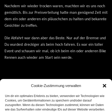
Nachdem wir wieder trocken waren, machten wir es uns noch
gemütlich. Bis zur Preisverteilung hatte man genügend Zeit mit
dem ein oder anderen ein pläuschchen zu halten und bekannte
Gesichter zu treffen.
Die Abfahrt war dann aber das Beste. Nur auf der Bremse und
Du wurdest dreckiger als beim hoch fahren. Es war ein toller
Event und schauen wir mal, ob ich beim ein oder anderen Bike
Rennen auch wieder am Start sein werde.
© Text / Foto: Norbert Golcman /
Cookie-Zustimmung verwalten
Um dir ein optimales Erlebnis zu bieten, verwenden wir Technologien wie
Beitragsnavigation
Previous
Next
Cookies, um Geräteinformationen zu speichern und/oder darauf
←
Swim & Run
Illspitzlauf
→
zuzugreifen. Wenn du diesen Technologien zustimmst, können wir Daten
post:
post:
wie das Surfverhalten oder eindeutige IDs auf dieser Website verarbeiten.