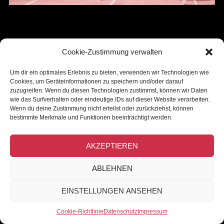
Cookie-Zustimmung verwalten
Home
Kontakt
Impressum
Um dir ein optimales Erlebnis zu bieten, verwenden wir Technologien wie
Datenschutz
Haftungsausschluss
Cookies, um Geräteinformationen zu speichern und/oder darauf
Cookie-Richtlinie (EU)
zuzugreifen. Wenn du diesen Technologien zustimmst, können wir Daten
wie das Surfverhalten oder eindeutige IDs auf dieser Website verarbeiten.
Wenn du deine Zustimmung nicht erteilst oder zurückziehst, können
bestimmte Merkmale und Funktionen beeinträchtigt werden.
Copyright © 2026
Norbert Golcman
. All Rights Reserved.
AKZEPTIEREN
Datenschutz
| NG by
konnichiwa!
ABLEHNEN
EINSTELLUNGEN ANSEHEN
Cookie-Richtlinie
Datenschutz
Impressum