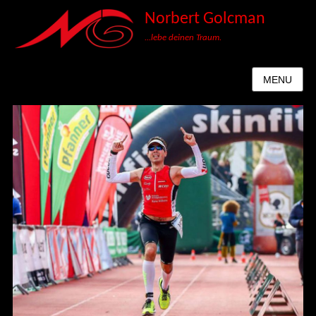
Norbert Golcman
...lebe deinen Traum.
MENU